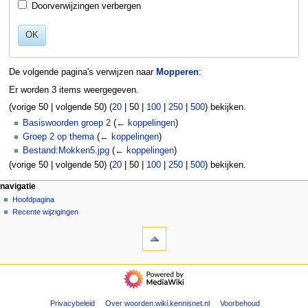
Doorverwijzingen verbergen
OK
De volgende pagina's verwijzen naar
Mopperen
:
Er worden 3 items weergegeven.
(
vorige 50
|
volgende 50
) (
20
|
50
|
100
|
250
|
500
) bekijken.
Basiswoorden groep 2
(
← koppelingen
)
Groep 2 op thema
(
← koppelingen
)
Bestand:Mokken5.jpg
(
← koppelingen
)
(
vorige 50
|
volgende 50
) (
20
|
50
|
100
|
250
|
500
) bekijken.
N
pagina-handelingen
persoonlijke hulpmiddelen
navigatie
pagina
aanmelden
Hoofdpagina
a
overleg
Recente wijzigingen
v
hulpmiddelen
lezen
i
Speciale
brontekst
g
pagina's
bekijken
Afdrukversie
geschiedenis
a
navigatie
t
Hoofdpagina
Recente
i
wijzigingen
Privacybeleid
Over woorden.wiki.kennisnet.nl
Voorbehoud