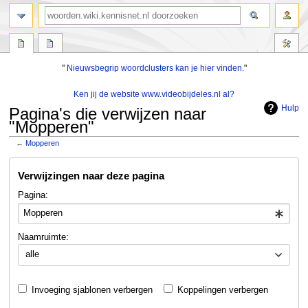
zoeken
"
Nieuwsbegrip woordclusters kan je hier vinden.
"
Ken jij de website www.videobijdeles.nl al?
Hulp
Pagina's die verwijzen naar
"Mopperen"
←
Mopperen
Naar
Naar
Verwijzingen naar deze pagina
navigatie
zoeken
springen
springen
Pagina:
Naamruimte:
alle
Invoeging sjablonen verbergen
Koppelingen verbergen