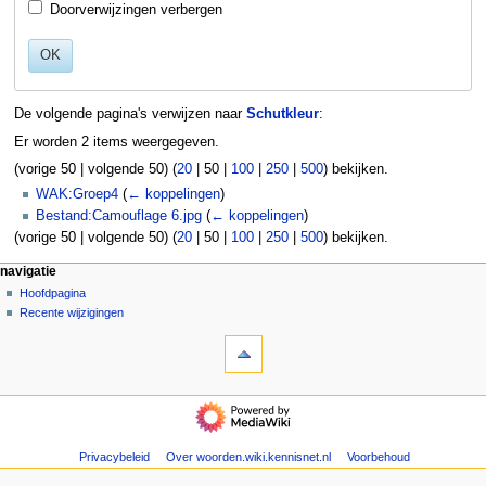
Doorverwijzingen verbergen
OK
De volgende pagina's verwijzen naar
Schutkleur
:
Er worden 2 items weergegeven.
(
vorige 50
|
volgende 50
) (
20
|
50
|
100
|
250
|
500
) bekijken.
WAK:Groep4
(
← koppelingen
)
Bestand:Camouflage 6.jpg
(
← koppelingen
)
(
vorige 50
|
volgende 50
) (
20
|
50
|
100
|
250
|
500
) bekijken.
N
pagina-handelingen
persoonlijke hulpmiddelen
navigatie
pagina
aanmelden
Hoofdpagina
a
overleg
Recente wijzigingen
v
hulpmiddelen
lezen
i
Speciale
brontekst
g
pagina's
bekijken
Afdrukversie
geschiedenis
a
navigatie
t
Hoofdpagina
Recente
i
wijzigingen
Privacybeleid
Over woorden.wiki.kennisnet.nl
Voorbehoud
e