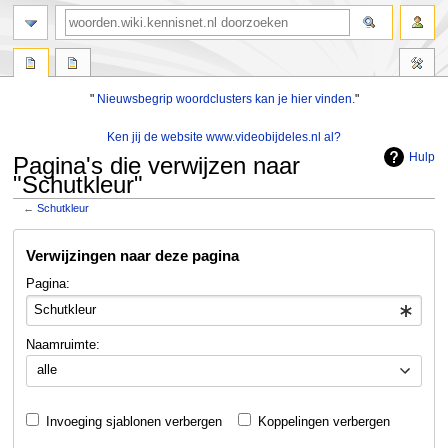
zoeken
"
Nieuwsbegrip woordclusters kan je hier vinden.
"
Ken jij de website www.videobijdeles.nl al?
Hulp
Pagina's die verwijzen naar
"Schutkleur"
←
Schutkleur
Naar
Naar
Verwijzingen naar deze pagina
navigatie
zoeken
springen
springen
Pagina:
Naamruimte:
alle
Invoeging sjablonen verbergen
Koppelingen verbergen