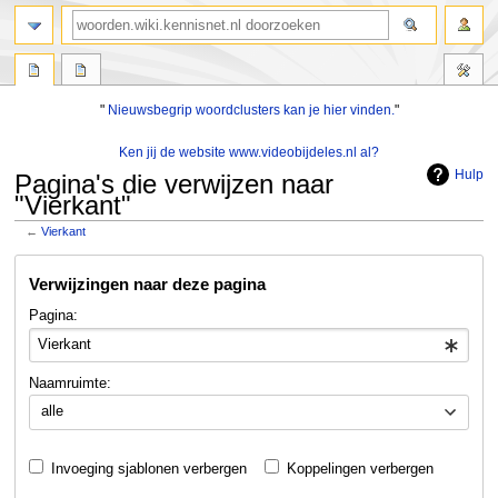
zoeken
"
Nieuwsbegrip woordclusters kan je hier vinden.
"
Ken jij de website www.videobijdeles.nl al?
Hulp
Pagina's die verwijzen naar
"Vierkant"
←
Vierkant
Naar
Naar
Verwijzingen naar deze pagina
navigatie
zoeken
springen
springen
Pagina:
Naamruimte:
alle
Invoeging sjablonen verbergen
Koppelingen verbergen