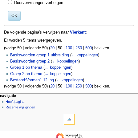
Doorverwijzingen verbergen
OK
De volgende pagina's verwijzen naar
Vierkant
:
Er worden 5 items weergegeven.
(
vorige 50
|
volgende 50
) (
20
|
50
|
100
|
250
|
500
) bekijken.
Basiswoorden groep 1 uitbreiding
(
← koppelingen
)
Basiswoorden groep 2
(
← koppelingen
)
Groep 1 op thema
(
← koppelingen
)
Groep 2 op thema
(
← koppelingen
)
Bestand:Vormen1 12.jpg
(
← koppelingen
)
(
vorige 50
|
volgende 50
) (
20
|
50
|
100
|
250
|
500
) bekijken.
N
pagina-handelingen
persoonlijke hulpmiddelen
navigatie
pagina
aanmelden
Hoofdpagina
a
overleg
Recente wijzigingen
v
hulpmiddelen
lezen
i
Speciale
brontekst
g
pagina's
bekijken
Afdrukversie
geschiedenis
a
navigatie
t
Hoofdpagina