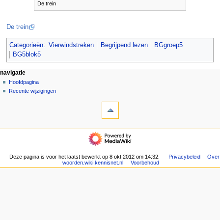
De trein
De trein
Categorieën
:
Vierwindstreken
Begrijpend lezen
BGgroep5
BG5blok5
N
pagina-handelingen
persoonlijke hulpmiddelen
navigatie
pagina
aanmelden
Hoofdpagina
a
overleg
Recente wijzigingen
v
hulpmiddelen
lezen
i
Verwijzingen
brontekst
g
naar
bekijken
deze
geschiedenis
a
navigatie
pagina
t
Hoofdpagina
Gerelateerde
Recente
i
wijzigingen
wijzigingen
Deze pagina is voor het laatst bewerkt op 8 okt 2012 om 14:32.
Privacybeleid
Over
e
Speciale
woorden.wiki.kennisnet.nl
Voorbehoud
pagina's
m
Afdrukversie
e
Permanente
n
koppeling
u
Paginagegevens