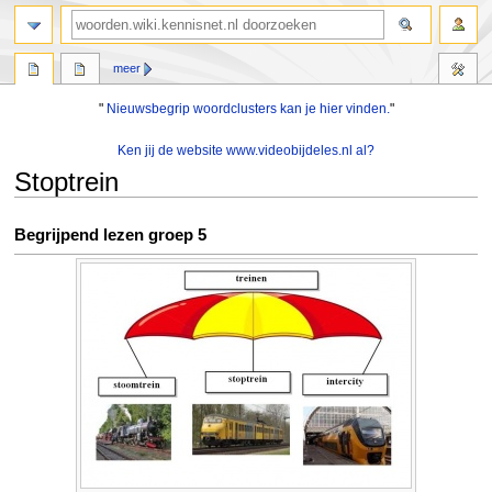
zoeken
meer
"
Nieuwsbegrip woordclusters kan je hier vinden.
"
Ken jij de website www.videobijdeles.nl al?
Stoptrein
Naar
Naar
Begrijpend lezen groep 5
navigatie
zoeken
springen
springen