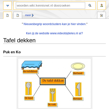
zoeken
meer
"
Nieuwsbegrip woordclusters kan je hier vinden.
"
Ken jij de website www.videobijdeles.nl al?
Tafel dekken
Naar
Naar
Puk en Ko
navigatie
zoeken
springen
springen