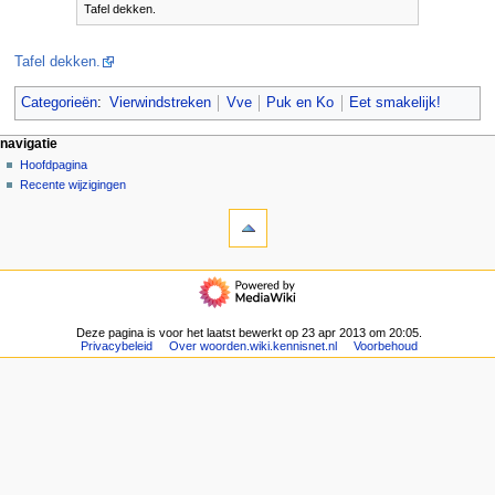
Tafel dekken.
Tafel dekken.
Categorieën
:
Vierwindstreken
Vve
Puk en Ko
Eet smakelijk!
N
pagina-handelingen
persoonlijke hulpmiddelen
navigatie
pagina
aanmelden
Hoofdpagina
a
overleg
Recente wijzigingen
v
hulpmiddelen
lezen
i
Verwijzingen
brontekst
g
naar
bekijken
deze
geschiedenis
a
navigatie
pagina
t
Hoofdpagina
Gerelateerde
Recente
i
wijzigingen
wijzigingen
Deze pagina is voor het laatst bewerkt op 23 apr 2013 om 20:05.
e
Speciale
Privacybeleid
Over woorden.wiki.kennisnet.nl
Voorbehoud
pagina's
m
Afdrukversie
e
Permanente
n
koppeling
u
Paginagegevens