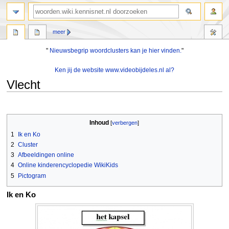
zoeken
meer
"
Nieuwsbegrip woordclusters kan je hier vinden.
"
Ken jij de website www.videobijdeles.nl al?
Vlecht
Naar
Naar
navigatie
zoeken
Inhoud
springen
springen
1
Ik en Ko
2
Cluster
3
Afbeeldingen online
4
Online kinderencyclopedie WikiKids
5
Pictogram
Ik en Ko