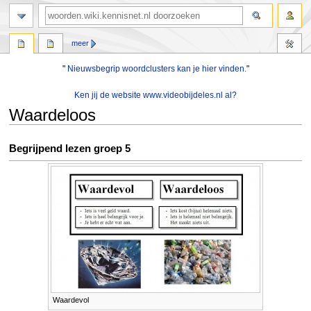
zoeken
meer
"
Nieuwsbegrip woordclusters kan je hier vinden.
"
Ken jij de website www.videobijdeles.nl al?
Waardeloos
Naar
Naar
Begrijpend lezen groep 5
navigatie
zoeken
springen
springen
Waardevol