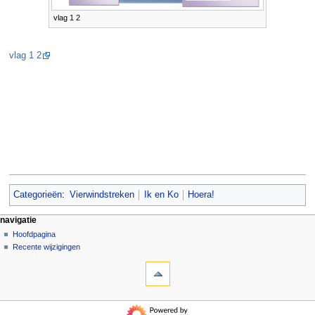
vlag 1 2
vlag 1 2
Categorieën
:
Vierwindstreken
Ik en Ko
Hoera!
N
pagina-handelingen
persoonlijke hulpmiddelen
navigatie
pagina
aanmelden
Hoofdpagina
a
overleg
Recente wijzigingen
v
hulpmiddelen
lezen
i
Verwijzingen
brontekst
g
naar
bekijken
deze
geschiedenis
a
navigatie
pagina
t
Hoofdpagina