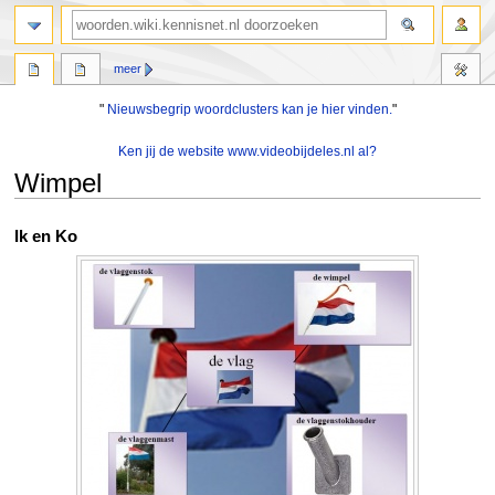
zoeken
meer
"
Nieuwsbegrip woordclusters kan je hier vinden.
"
Ken jij de website www.videobijdeles.nl al?
Wimpel
Naar
Naar
Ik en Ko
navigatie
zoeken
springen
springen