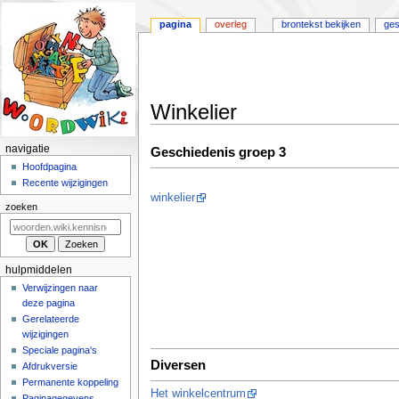
pagina
overleg
brontekst bekijken
ges
Winkelier
Naar
Naar
N
navigatie
Geschiedenis groep 3
navigatie
zoeken
a
Hoofdpagina
springen
springen
Recente wijzigingen
v
winkelier
i
zoeken
g
a
t
hulpmiddelen
i
Verwijzingen naar
deze pagina
e
Gerelateerde
m
wijzigingen
e
Speciale pagina's
n
Diversen
Afdrukversie
u
Permanente koppeling
Het winkelcentrum
Paginagegevens