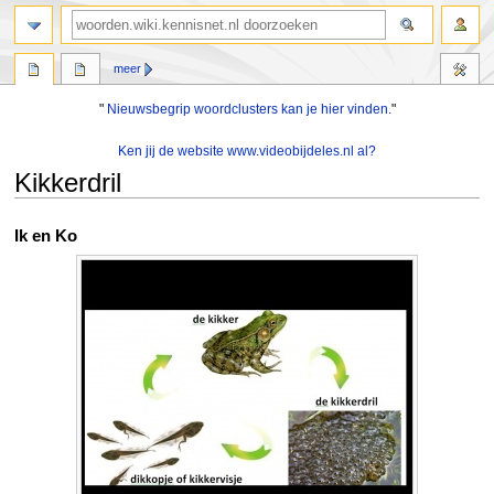
zoeken
meer
"
Nieuwsbegrip woordclusters kan je hier vinden.
"
Ken jij de website www.videobijdeles.nl al?
Kikkerdril
Naar
Naar
Ik en Ko
navigatie
zoeken
springen
springen