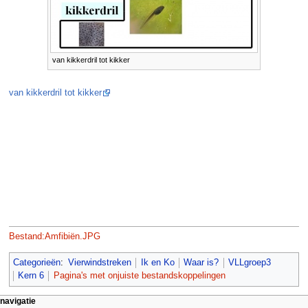
van kikkerdril tot kikker
van kikkerdril tot kikker
Bestand:Amfibiën.JPG
Categorieën
:
Vierwindstreken
Ik en Ko
Waar is?
VLLgroep3
Kern 6
Pagina's met onjuiste bestandskoppelingen
N
pagina-handelingen
persoonlijke hulpmiddelen
navigatie