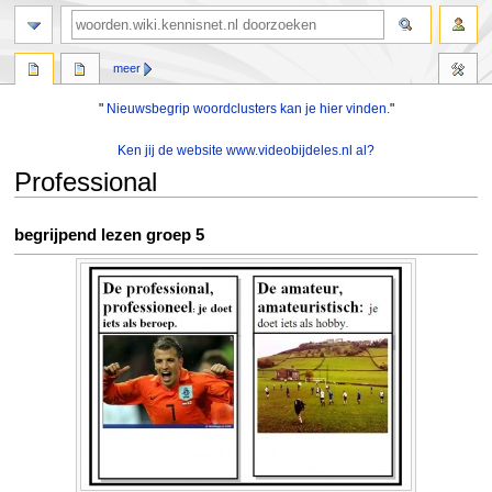
zoeken
meer
"
Nieuwsbegrip woordclusters kan je hier vinden.
"
Ken jij de website www.videobijdeles.nl al?
Professional
Naar
Naar
begrijpend lezen groep 5
navigatie
zoeken
springen
springen