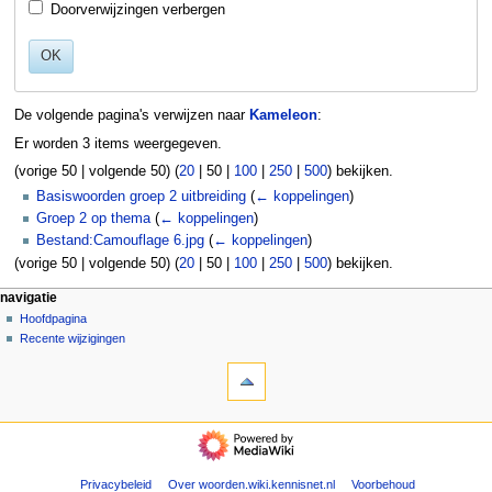
Doorverwijzingen verbergen
OK
De volgende pagina's verwijzen naar
Kameleon
:
Er worden 3 items weergegeven.
(
vorige 50
|
volgende 50
) (
20
|
50
|
100
|
250
|
500
) bekijken.
Basiswoorden groep 2 uitbreiding
(
← koppelingen
)
Groep 2 op thema
(
← koppelingen
)
Bestand:Camouflage 6.jpg
(
← koppelingen
)
(
vorige 50
|
volgende 50
) (
20
|
50
|
100
|
250
|
500
) bekijken.
N
pagina-handelingen
persoonlijke hulpmiddelen
navigatie
pagina
aanmelden
Hoofdpagina
a
overleg
Recente wijzigingen
v
hulpmiddelen
lezen
i
Speciale
brontekst
g
pagina's
bekijken
Afdrukversie
geschiedenis
a
navigatie
t
Hoofdpagina
Recente
i
wijzigingen
Privacybeleid
Over woorden.wiki.kennisnet.nl
Voorbehoud