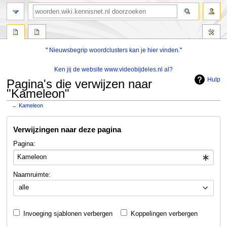
zoeken
"
Nieuwsbegrip woordclusters kan je hier vinden.
"
Ken jij de website www.videobijdeles.nl al?
Hulp
Pagina's die verwijzen naar
"Kameleon"
←
Kameleon
Naar
Naar
Verwijzingen naar deze pagina
navigatie
zoeken
springen
springen
Pagina:
Naamruimte:
alle
Invoeging sjablonen verbergen
Koppelingen verbergen