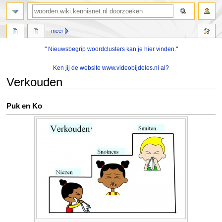
zoeken
meer
"
Nieuwsbegrip woordclusters kan je hier vinden.
"
Ken jij de website www.videobijdeles.nl al?
Verkouden
Naar
Naar
Puk en Ko
navigatie
zoeken
springen
springen