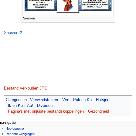
Snuiven
Snuiven
Bestand:Verkouden.JPG
Categorieën
:
Vierwindstreken
Vve
Puk en Ko
Hatsjoe!
Ik en Ko
Au!
Diversen
Pagina's met onjuiste bestandskoppelingen
Gezondheid
N
pagina-handelingen
persoonlijke hulpmiddelen
navigatie
pagina
aanmelden
Hoofdpagina
a
overleg
Recente wijzigingen