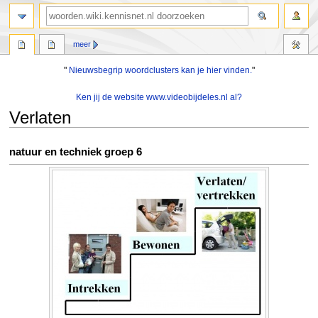
zoeken
meer
"
Nieuwsbegrip woordclusters kan je hier vinden.
"
Ken jij de website www.videobijdeles.nl al?
Verlaten
Naar
Naar
natuur en techniek groep 6
navigatie
zoeken
springen
springen