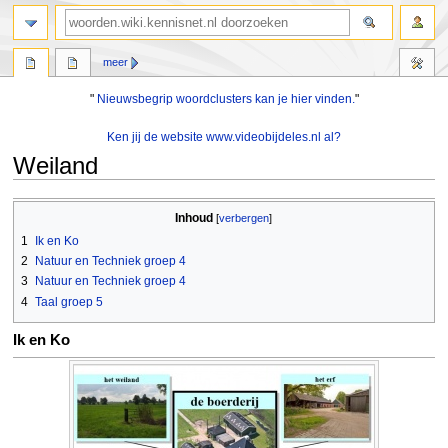
zoeken
meer
"
Nieuwsbegrip woordclusters kan je hier vinden.
"
Ken jij de website www.videobijdeles.nl al?
Weiland
Naar
Naar
Inhoud
navigatie
zoeken
1
Ik en Ko
springen
springen
2
Natuur en Techniek groep 4
3
Natuur en Techniek groep 4
4
Taal groep 5
Ik en Ko