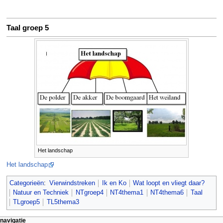
Taal groep 5
Het landschap
Het landschap
Categorieën
:
Vierwindstreken
Ik en Ko
Wat loopt en vliegt daar?
Natuur en Techniek
NTgroep4
NT4thema1
NT4thema6
Taal
TLgroep5
TL5thema3
N
pagina-handelingen
persoonlijke hulpmiddelen
navigatie