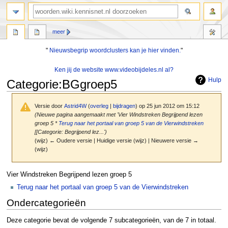
zoeken
meer
"
Nieuwsbegrip woordclusters kan je hier vinden.
"
Ken jij de website www.videobijdeles.nl al?
Hulp
Categorie
:
BGgroep5
Versie door
Astrid4W
(
overleg
|
bijdragen
)
op 25 jun 2012 om 15:12
(Nieuwe pagina aangemaakt met 'Vier Windstreken Begrijpend lezen
groep 5 *
Terug naar het portaal van groep 5 van de Vierwindstreken
[[Categorie: Begrijpend lez...')
(wijz) ← Oudere versie | Huidige versie (wijz) | Nieuwere versie →
(wijz)
Naar
Naar
Vier Windstreken Begrijpend lezen groep 5
navigatie
zoeken
Terug naar het portaal van groep 5 van de Vierwindstreken
springen
springen
Ondercategorieën
Deze categorie bevat de volgende 7 subcategorieën, van de 7 in totaal.