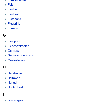
Feit
Festijn
Festival
Fietsband
Figuurlijk
Furieus
G
Galopperen
Geboortekaartje
Gebouw
Gebruiksaanwijzing
Gezinsleven
H
Handleiding
Heimwee
Hengel
Houtschaaf
I
Iets vragen