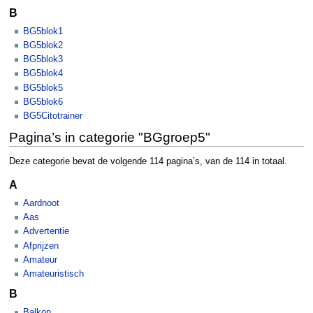
B
BG5blok1
BG5blok2
BG5blok3
BG5blok4
BG5blok5
BG5blok6
BG5Citotrainer
Pagina’s in categorie "BGgroep5"
Deze categorie bevat de volgende 114 pagina’s, van de 114 in totaal.
A
Aardnoot
Aas
Advertentie
Afprijzen
Amateur
Amateuristisch
B
Balkon