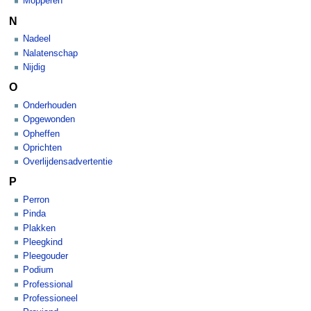
Mopperen
N
Nadeel
Nalatenschap
Nijdig
O
Onderhouden
Opgewonden
Opheffen
Oprichten
Overlijdensadvertentie
P
Perron
Pinda
Plakken
Pleegkind
Pleegouder
Podium
Professional
Professioneel